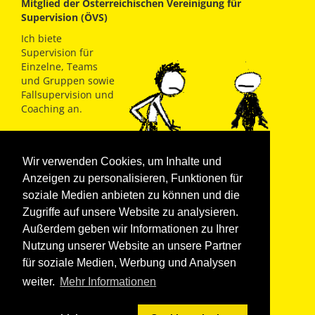
Mitglied der Österreichischen Vereinigung für
Supervision (ÖVS)
Ich biete
Supervision für
Einzelne, Teams
und Gruppen sowie
Fallsupervision und
Coaching an.
Supervisorin für
Pflege- u.
Wir verwenden Cookies, um Inhalte und
Adoptiveltern. (Plan
Anzeigen zu personalisieren, Funktionen für
B)
soziale Medien anbieten zu können und die
MAG. TANJA MAYR-NOWAK
Zugriffe auf unsere Website zu analysieren.
Außerdem geben wir Informationen zu Ihrer
Nutzung unserer Website an unsere Partner
für soziale Medien, Werbung und Analysen
weiter.
Mehr Informationen
Impressum
Datenschutzerklärung
Kontakt
Login